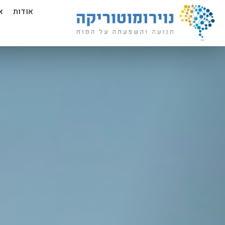
אודות
א